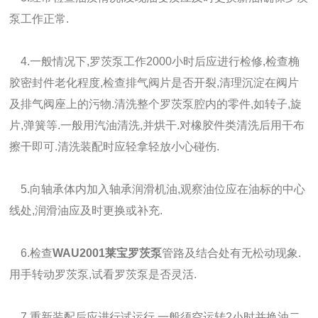
泵工作正常.
4.一般情况下,罗茨泵工作2000小时后应进行检修,检查桷
胶密封件老化程度,检查排气阀片是否开裂,清理沉淀在阀片
及排气阀座上的污物.清洗整个罗茨泵腔内的零件,如转子,旋
片,弹簧等.一般用汽油清洗,并烘干.对橡胶件类清洗后用干布
擦干即可.清洗装配时应轻拿轻放小心碰伤.
5.向轴承体内加入轴承润滑机油,观察油位应在油标的中心
线处,润滑油应及时更换或补充.
6.检查
WAU2001莱宝罗茨泵
管路及结合处有无松动现象.
用手转动罗茨泵,试看罗茨泵是否灵活.
7.重新装配后应进行试运行,一般须空运转2小时并换油二