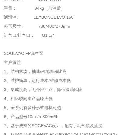
重量： 94kg（加油后）
润滑油:
LEYBONOL LVO 150
外形尺寸： 738*400*270mm
进气口/排气口： G1 1/4
SOGEVAC FP真空泵
客户得益
1、结构紧凑，抽速/占地面积比高
2、维护简单，运行成本/维修成本低
3、集成度高，无外部油路，降低漏油风险
4、相比较同类产品噪声低
5、全系列有多种形式电机可选
6、产品型号10m³/h-300m³/h
7、基于成熟的SOGEVAC设计，配有手动气镇及油滤
8、标配食品级泵油NSF H1(LEYBONOL LVO140或LVO150）