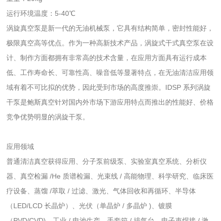
运行环境温度：5-40℃
涡旋真空泵是新一代的无油机械泵，它具有结构简单，密封性能好，
极限真空高等优点。作为一种高新技术产品，涡旋式干式真空泵在设
计、制作方面都拥有非常高的技术含量，在应用方面具有运行成本
低、工作寿命长、可靠性高、噪音低等显著特点，在无油清洁应用领
域有着不可比拟的优势，因此受到市场的高度推崇。IDSP 系列涡旋
干泵是鲍斯真空针对国内外市场下游应用特点而推出的性能好、价格
竞争优势明显的涡旋干泵。
应用领域
普通清洁真空获得应用、分子泵前级泵、实验室真空系统、分析仪
器、真空检漏 /He 质谱检漏、光束线 / 高能物理、科学研究、临床医
疗设备、蒸馏 /萃取 / 过滤、激光、气体回收和再循环、半导体
（LED/LCD 长晶炉）、光伏（单晶炉 / 多晶炉 )、镀膜
（PVD/CVD)、工业 / 电池生产、手套箱 / 排气台、电子束焊接 / 激