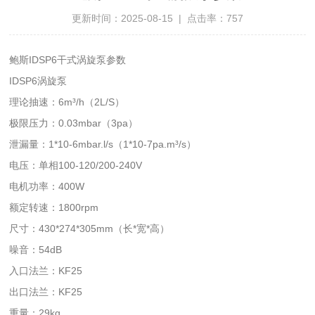
更新时间：2025-08-15 | 点击率：757
鲍斯IDSP6干式涡旋泵参数
IDSP6涡旋泵
理论抽速：6m³/h（2L/S）
极限压力：0.03mbar（3pa）
泄漏量：1*10-6mbar.l/s（1*10-7pa.m³/s）
电压：单相100-120/200-240V
电机功率：400W
额定转速：1800rpm
尺寸：430*274*305mm（长*宽*高）
噪音：54dB
入口法兰：KF25
出口法兰：KF25
重量：29kg