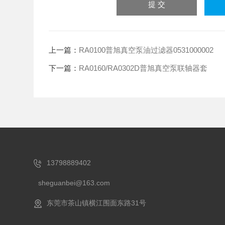
上一篇：
RA0100普旭真空泵油过滤器0531000002
下一篇：
RA0160/RA0302D普旭真空泵联轴器套
13798889402
sheguanbei@163.com
东莞市茶山镇横江围面东路31号