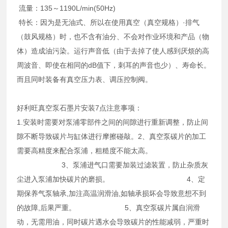
流量：135～1190L/min(50Hz)
特长：因为是无油式、所以在使用真空（真空规格）·排气
（鼓风规格）时，也不含有油分、不会对作业环境和产品（物
体）造成油污染。运行声音低（由于去掉了使人感到厌烦的高
周波音、即使在相同的dB值下，刺耳的声音也少）、寿命长。
而且同时装备有真空压力表、调压控制阀。
好利旺真空泵石墨片安装7点注意事项：
1.安装时需要对泵浦零部件之间的间隙进行重新调整，防止间
隙不断导致碳片与缸体进行摩擦碰敲。2、真空泵碳片的加工
需要高精度来配合泵浦，粗糙度不能太高。
3、泵浦进气口需要加装过滤装置，防止杂质灰
尘进入泵浦加快碳片的磨损。 4、定
期保养气泵轴承,加注高温润滑油,如轴承损坏会导致意想不到
的故障,后果严重。 5、真空泵碳片属自润滑
动，无需用油，同时碳片遇水会导致碳片的性能减弱，严重时