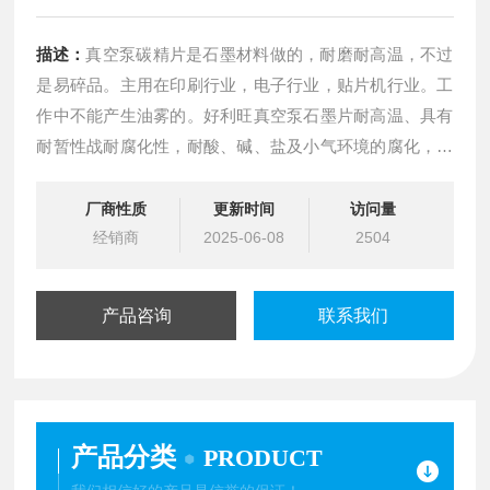
描述：
真空泵碳精片是石墨材料做的，耐磨耐高温，不过
是易碎品。主用在印刷行业，电子行业，贴片机行业。工
作中不能产生油雾的。好利旺真空泵石墨片耐高温、具有
耐暂性战耐腐化性，耐酸、碱、盐及小气环境的腐化，无
需用油和水，节能环保性，无污染；高效，适用于高速运
转的真空泵，适用干式无油式真空泵。 泵在正常使用下
厂商性质
更新时间
访问量
经销商
2025-06-08
2504
碳精片的使用寿命长，碳精片为无油旋片式真空泵旋片，
当真空泵腔壁不平滑，碳精片极易磨损掉
产品咨询
联系我们
产品分类
PRODUCT