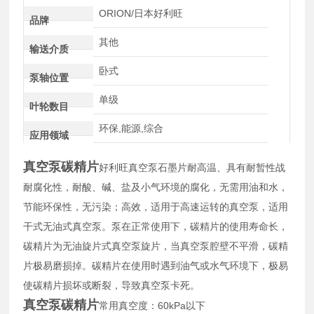
ORION/日本好利旺
品牌
其他
输送介质
卧式
泵轴位置
单级
叶轮数目
环保,能源,综合
应用领域
真空泵碳精片
好利旺真空泵石墨片耐高温、具有耐暂性战
耐腐化性，耐酸、碱、盐及小气环境的腐化，无需用油和水，
节能环保性，无污染；高效，适用于高速运转的真空泵，适用
干式无油式真空泵。泵在正常使用下，碳精片的使用寿命长，
碳精片为无油旋片式真空泵旋片，当真空泵腔壁不平滑，碳精
片极易磨损掉。碳精片在使用时遇到油气或水气环境下，极易
使碳精片损坏或断裂，导致真空泵卡死。
真空泵碳精片
常用真空度：60kPa以下