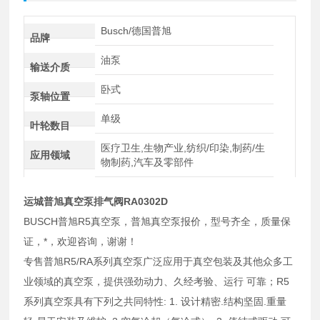
Busch/德国普旭
品牌
油泵
输送介质
卧式
泵轴位置
单级
叶轮数目
医疗卫生,生物产业,纺织/印染,制药/生
应用领域
物制药,汽车及零部件
运城普旭真空泵排气阀RA0302D
BUSCH普旭R5真空泵，普旭真空泵报价，型号齐全，质量保
证，*，欢迎咨询，谢谢！
专售普旭R5/RA系列真空泵广泛应用于真空包装及其他众多工
业领域的真空泵，提供强劲动力、久经考验、运行 可靠；R5
系列真空泵具有下列之共同特性: 1. 设计精密.结构坚固.重量