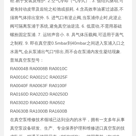
轻.易于安装及维护. 2.空气冷却（气冷式）. 3. 值结式驱动,可
避免转动皮带及齿轮之松弛或损耗. 4.含高效率油雾过滤器,不
须将气体排出室外. 5. 进气口有逆止阀,当泵浦停止时,此逆止
阀可隔离泵浦于系统,避免真空油逆流. 6. 低震动,不需用基础
螺拴固定泵浦. 7. 运转声音小. 8. 具气体压载阀,可适用于蒸气
之制程. 9. 即在真空度0.5mbar到40mbar之间进入泵浦入口之
水蒸气,会从泵浦出气口*排出,而不会在泵浦内发生凝结现象.
普旭真空泵型号：
RA0004B RA0008B RA0010C
RA0016C RA0021C RA0025F
RA0040F RA0063F RA0100F
RA0160D RA0202D RA0250D
RA0302D RA0400D RA0502
RA0630B RA1000B RA1600B
在真空泵维修技术领域已达到业内的水平，拥有一支多年从事
真空泵设备研发、生产、专业保养护理和维修进口真空泵的技