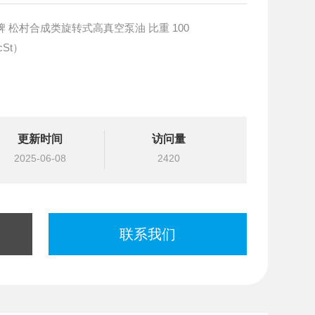
牌 松村合成类旋转式高真空泵油 比重 100
0（cSt）
高度精致的Alkve-di-phcnyl-cthcl为主要成分的合
更新时间
访问量
2025-06-08
2420
气体、耐热性、耐氧化性，所特别适用于半
联系我们