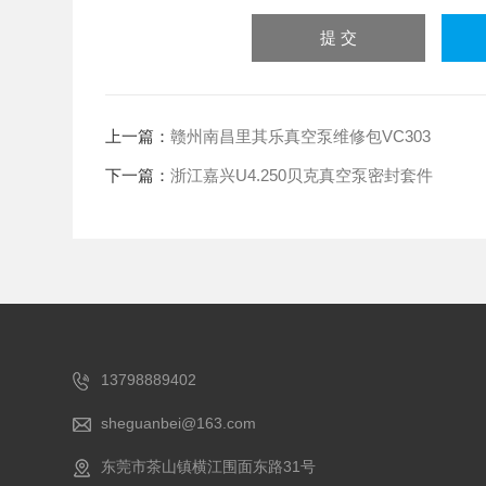
上一篇：
赣州南昌里其乐真空泵维修包VC303
下一篇：
浙江嘉兴U4.250贝克真空泵密封套件
13798889402
sheguanbei@163.com
东莞市茶山镇横江围面东路31号