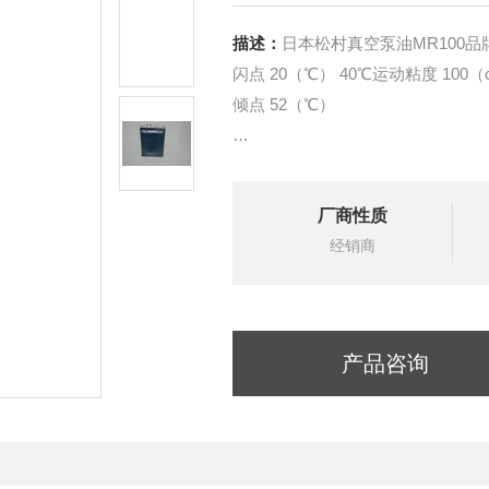
描述：
日本松村真空泵油MR100品
闪点 20（℃） 40℃运动粘度 10
倾点 52（℃）
合成类旋转式高真空泵油
NEOVAC SA-H是用高真空蒸馏装置将以
厂商性质
成润滑油精馏的油回转式真空泵油
经销商
因具有矿物油得不到的*的耐活性
产品咨询