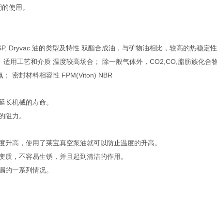
期的使用。
Ruvac, SP, Dryvac 油的类型及特性 双酯合成油，与矿物油相比，较高的热稳
适用工艺和介质 温度较高场合； 除一般气体外，CO2,CO,脂肪族化合
封材料相容性 FPM(Viton) NBR
，延长机械的寿命。
的阻力。
温度升高，使用了莱宝真空泵油就可以防止温度的升高。
会变质，不容易生锈，并且起到清洁的作用。
泄漏的一系列情况。