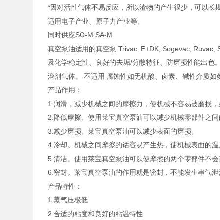
*因对活性气体不易反应，所以渣物的产生很少，可以长
适用电子产业、原子力产业等。
同时供应SO-M.SA-M
真空泵油适用的真空泵 Trivac, E+DK, Sogevac, 
及化学稳定性、良好的去垢/分散特征、防磨损性能出色。 
溶剂气体。 不适用 腐蚀性如无机酸、卤素、碱性介质如氨； 密
产品作用：
1.润滑，减少机械之间的摩擦力，使机械不容易被磨损
2.降低摩擦。使用莱宝真空泵油可以减少机械零部件之间
3.减少磨损。莱宝真空泵油可以减少表面的磨损。
4.冷却。机械之间摩擦的话容易产生热，使机械表面的
5.清洁。使用莱宝真空泵油可以使摩擦的两个零部件不
6.密封。莱宝真空泵油的作用就是密封，不能发生串气
产品特性：
1.蒸气压极低
2.合适的粘度和良好的粘温特性