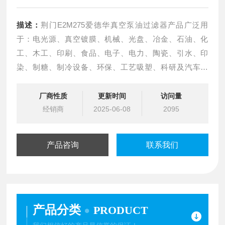
描述：
荆门E2M275爱德华真空泵油过滤器产品广泛用
于：电光源、真空镀膜、机械、光盘、冶金、石油、化
工、木工、印刷、食品、电子、电力、陶瓷、引水、印
染、制糖、制冷设备、环保、工艺吸塑、科研及汽车维
修、包装、脱气、真空和正压在气力输送工艺中的应用、
干燥、夹持/输送、蒸馏、抽空、 成型/压制/层压 、清除、
厂商性质
更新时间
访问量
镀膜、曝气 等行业和工艺。
经销商
2025-06-08
2095
产品咨询
联系我们
产品分类
PRODUCT