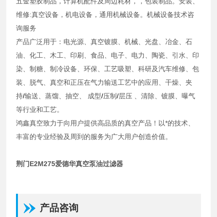
五金塑胶制品，计算机配件及周边耗材，，包装制品。安装、
维修
:
真空设备，机电设备，通用机械设备。机械设备技术咨
询服务
产品广泛用于：电光源、真空镀膜、机械、光盘、冶金、石
油、化工、木工、印刷、食品、电子、电力、陶瓷、引水、印
染、制糖、制冷设备、环保、工艺吸塑、科研及汽车维修、
包
装
、
脱气
、
真空和正压在气力输送工艺中的应用
、
干燥
、
夹
持
/
输送
、
蒸馏
、
抽空
、
成型
/
压制
/
层压
、
清除
、
镀膜
、
曝气
等行业和工艺。
鸿鑫真空致力于向用户提供高品质的真空产品！以*的技术、
丰富的专业经验及周到的服务为广大用户创造价值。
荆门E2M275爱德华真空泵油过滤器
产品咨询