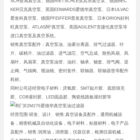
SCH
普旭真空泵、德国
RIETSCHLE
里其乐真空泵、德国
BEC
KER
贝克真空泵、英国
EDWARDS
爱德华真空泵、日本
ULVAC
爱发科真空泵、德国
PFEIFFER
普发真空泵、日本
ORION
好利
旺真空泵、
ATLAS
阿*真空泵、美国
AGILENT
安捷伦真空泵等
进口真空泵及真空系统。
销售真空泵配件：真空泵油、油雾分离器、排气过滤器、叶
片、碳精片、油过滤器、进气滤芯、空气总成、散热风扇、风
扇叶、风扇罩、真空泵油管、油封、轴承、轴套、排气阀、逆
止阀、气镇阀、视油镜、密封套件、联轴器、联轴器垫等配件
耗材。
同时公司还经营电子材料：厌氧胶、
SMT
贴片胶、底部填充
胶、
COB
灌封胶、
LED
固晶胶、陶瓷线路板灌封胶等
经营范围
:
研发、设计、销售
:
真空设备及配件，通用机械设
备，精密机械及自动化设备，电子材料，粘接材料，电子产品
及配件，销售
:
润滑油，润滑脂，仪器仪表，检测仪器机械，