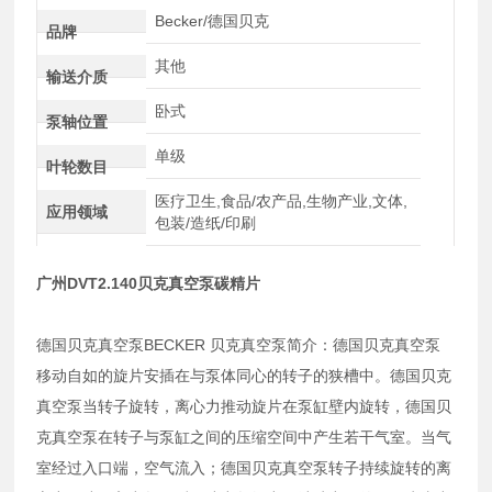
Becker/德国贝克
品牌
其他
输送介质
卧式
泵轴位置
单级
叶轮数目
医疗卫生,食品/农产品,生物产业,文体,
应用领域
包装/造纸/印刷
广州DVT2.140贝克真空泵碳精片
德国贝克真空泵BECKER 贝克真空泵简介：德国贝克真空泵
移动自如的旋片安插在与泵体同心的转子的狭槽中。德国贝克
真空泵当转子旋转，离心力推动旋片在泵缸壁内旋转，德国贝
克真空泵在转子与泵缸之间的压缩空间中产生若干气室。当气
室经过入口端，空气流入；德国贝克真空泵转子持续旋转的离