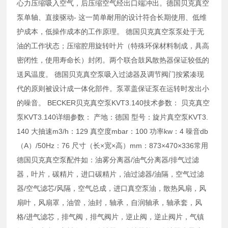
心力压缩吸入空气，后压缩空气经出口端冲出。德国贝克真空
泵单轴、直接驱动- 这一简单耐用的设计符合长期使用、低维
护成本，低操作成本的工作原理。 德国贝克真空泵泵处于无
油的工作状态；压缩腔用旋转叶片（特殊环保材料制成，具高
密闭性，使用寿命长）封闭。两个联合鼓风散热器保证较低的
送风温度。 德国贝克真空泵吸入过滤器及调节阀门按紧凑现
代的原则被设计成一体化部件。泵罩盖保证泵在运转时发出小
的噪音。 BECKER贝克真空泵KVT3.140技术参数： 贝克真空
泵KVT3.140详细参数： 产地：德国 型号：旋片真空泵KVT3.
140 大抽速m3/h：129 真空度mbar：100 功率kw：4 噪音db
（A）/50Hz：76 尺寸（长×宽×高）mm：873×470×336常用
德国贝克真空泵配件如：油雾分离器/油气分离器/排气过滤
器，叶片，碳精片，进口碳精片，油过滤器/油隔，空气过滤
器/空气滤芯/风隔，空气总成，进口真空泵油，散热风扇，风
扇叶，风扇罩，油管，油封，轴承，自润轴承，轴承套，风
格/进气滤芯，排气阀，排气阀片，逆止阀，逆止阀片，气镇