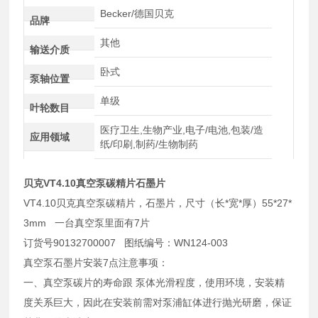
Becker/德国贝克
品牌
其他
输送介质
卧式
泵轴位置
单级
叶轮数目
医疗卫生,生物产业,电子/电池,包装/造
应用领域
纸/印刷,制药/生物制药
贝克VT4.10真空泵碳精片石墨片
VT4.10贝克真空泵碳精片，石墨片，尺寸（长*宽*厚）55*27*
3mm 一台真空泵里面有7片
订货号90132700007 图纸编号：WN124-003
真空泵石墨片安装7点注意事项：
一、真空泵碳片的寿命跟 泵体光滑程度，使用环境，安装精
度关系巨大，因此在安装前需对泵浦缸体进行抛光研磨，保证