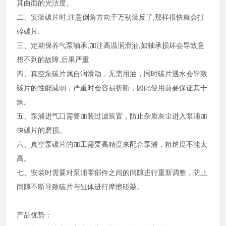
其曲面的光洁度。
二、安装碳片时,注意倒角方向千万别装反了,那样很快就会打
碎碳片.
三、定期保养气泵轴承,加注高温润滑油,如轴承损坏会导致意
想不到的故障,后果严重
四、真空泵碳片属自润滑动，无需用油，同时碳片遇水会导致
碳片的性能减弱，严重时会容易折断，因此使用前要保证其干
燥。
五、泵浦进气口需要加装过滤装置，防止杂质灰尘进入泵浦加
快碳片的磨损。
六、真空泵碳片的加工需要高精度来配合泵浦，粗糙度不能太
高。
七、安装时需要对泵浦零部件之间的间隙进行重新调整，防止
间隙不断导致碳片与缸体进行摩擦碰敲。
产品优势：