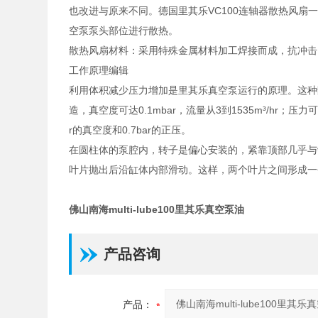
也改进与原来不同。德国里其乐VC100连轴器散热风
空泵泵头部位进行散热。
散热风扇材料：采用特殊金属材料加工焊接而成，抗冲击
工作原理编辑
利用体积减少压力增加是里其乐真空泵运行的原理。这种
造，真空度可达0.1mbar，流量从3到1535m³/hr；压力
r的真空度和0.7bar的正压。
在圆柱体的泵腔内，转子是偏心安装的，紧靠顶部几乎与
叶片抛出后沿缸体内部滑动。这样，两个叶片之间形成一
佛山南海multi-lube100里其乐真空泵油
产品咨询
产品：