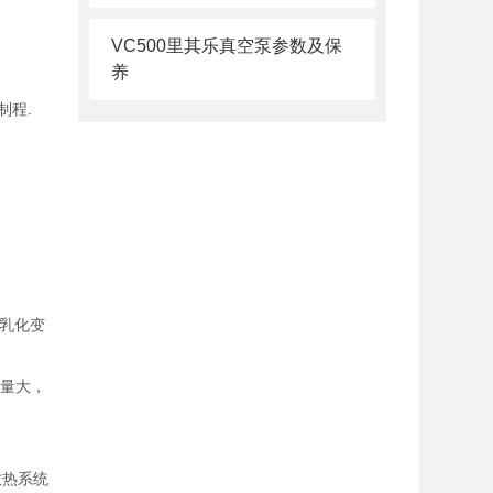
VC500里其乐真空泵参数及保
养
制程.
乳化变
风量大，
散热系统