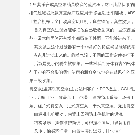
4:里其乐合成真空泵油具较底的蒸汽压，防止油品从泵
排气过滤器此款真空泵广泛应用于:多晶硅太阳能板，A
工捏合机械，全自动真空层压机，真空铸造，真空浸渍，首饰脱
首先真空泵过滤器能够把他自己吸收进来的一些东西当
些非常大的固体还有粉尘都挡在了外面，不能够进来了。
其次就是这个过滤器有一个非常好的特点就是能够依靠
一点点儿过滤出来的。靠着气流，不同的工作定件会把
后就是更小的粉尘被收集。一些对我们身体有害的气体
些干净的不会影响我们健康的新鲜空气也会在鼓风机的压
第三级收集。
真空泵(里其乐真空泵)主要适用客户：PCB板业，CC
业，印刷工业、食品加工与包装、医院负压系统、环保工
泵、旋片式真空泵、油式真空泵、干式真空泵、无油真
由标准电机驱动，内置止回阀防止停机时的返流
结构紧凑，操作维护简便，可根据不同应用设备附件
风冷，油循环润滑，内置油雾过滤器，排气洁净