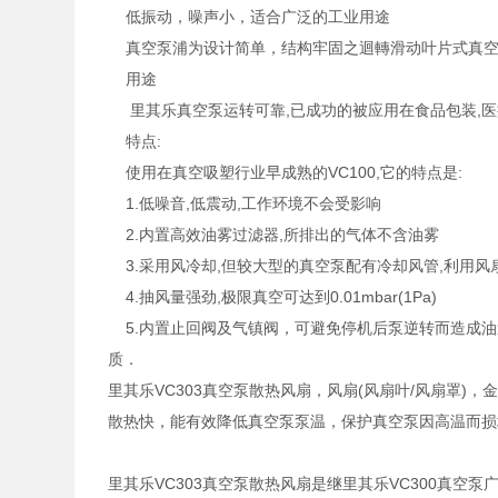
低振动，噪声小，适合广泛的工业用途
真空泵浦为设计简单，结构牢固之迴轉滑动叶片式真空泵浦。
用途
里其乐真空泵运转可靠,已成功的被应用在食品包装,医疗
特点:
使用在真空吸塑行业早成熟的VC100,它的特点是:
1.低噪音,低震动,工作环境不会受影响
2.内置高效油雾过滤器,所排出的气体不含油雾
3.采用风冷却,但较大型的真空泵配有冷却风管,利用风
4.抽风量强劲,极限真空可达到0.01mbar(1Pa)
5.内置止回阀及气镇阀，可避免停机后泵逆转而造成油
质．
里其乐VC303真空泵散热风扇，风扇(风扇叶/风扇罩
散热快，能有效降低真空泵泵温，保护真空泵因高温而损
里其乐VC303真空泵散热风扇是继里其乐VC300真空