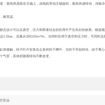
扇一套：散热风扇装在主轴上，由电机带动主轴旋转，散热风扇转动，传输
，耐高温。
静态设计可以在真空，压力和两者结合的应用中产生良好的效果。根据规
可达1.5bar，流量从3到155m³/hr。当同时应用于真空和压力时，可同时达到
缸体接触，转子叶片安装在众多的转子槽中。当转子开始转动，由于离心
个气室，其体积随着转动不断改变。