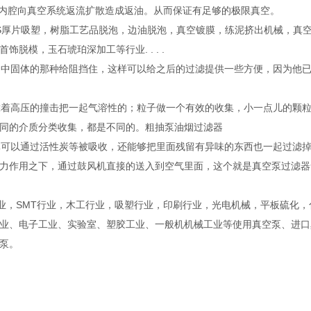
的内腔向真空系统返流扩散造成返油。从而保证有足够的极限真空。
BS厚片吸塑，树脂工艺品脱泡，边油脱泡，真空镀膜，练泥挤出机械，真
模，玉石琥珀深加工等行业. . . .
中固体的那种给阻挡住，这样可以给之后的过滤提供一些方便，因为他
着高压的撞击把一起气溶性的；粒子做一个有效的收集，小一点儿的颗
不同的介质分类收集，都是不同的。粗抽泵油烟过滤器
可以通过活性炭等被吸收，还能够把里面残留有异味的东西也一起过滤
力作用之下，通过鼓风机直接的送入到空气里面，这个就是真空泵过滤器
L行业，SMT行业，木工行业，吸塑行业，印刷行业，光电机械，平板硫化，
业、电子工业、实验室、塑胶工业、一般机机械工业等使用真空泵、进口
空泵。