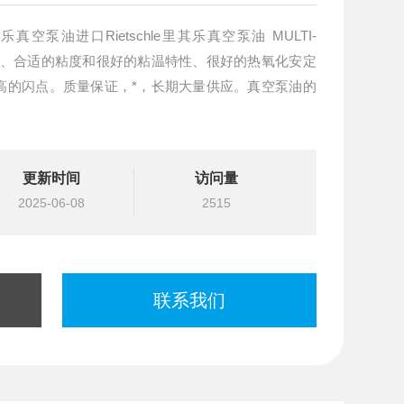
里其乐真空泵油进口Rietschle里其乐真空泵油 MULTI-
蒸气压、合适的粘度和很好的粘温特性、很好的热氧化安定
高的闪点。质量保证，*，长期大量供应。真空泵油的
长期在高温条件下与空气、树脂、化学原料等直接接触
更新时间
访问量
的形成，
2025-06-08
2515
联系我们