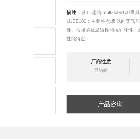
描述：
佛山南海multi-lube100
LUBE100：主要特点:极低的
性、很强的抗腐蚀性和抗乳化性、
性能特点：
1:真空泵油具有佳的氧化稳定性，
厂商性质
亦不易变质，减少有害漆膜和油垢
经销商
产品咨询