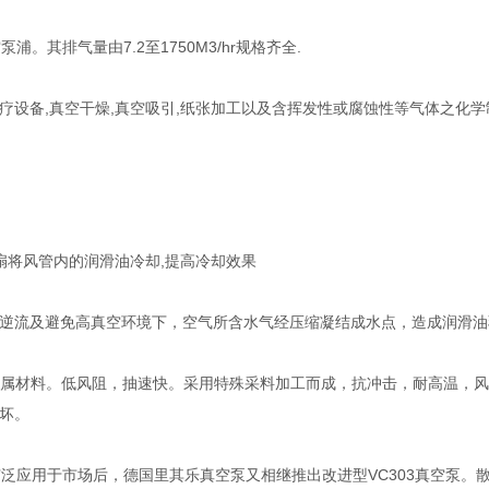
其排气量由7.2至1750M3/hr规格齐全.
设备,真空干燥,真空吸引,纸张加工以及含挥发性或腐蚀性等气体之化学
扇将风管内的润滑油冷却,提高冷却效果
逆流及避免高真空环境下，空气所含水气经压缩凝结成水点，造成润滑油
)，金属材料。低风阻，抽速快。采用特殊采料加工而成，抗冲击，耐高温，
坏。
泵广泛应用于市场后，德国里其乐真空泵又相继推出改进型VC303真空泵。