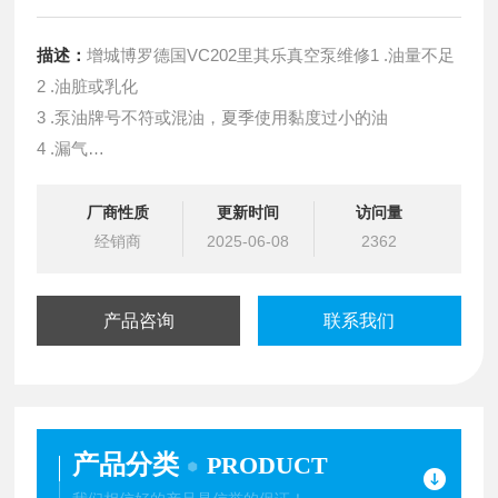
描述：
增城博罗德国VC202里其乐真空泵维修1 .油量不足
2 .油脏或乳化
3 .泵油牌号不符或混油，夏季使用黏度过小的油
4 .漏气
5.配合间隙过大（ 或有磨损和划痕）
6 .油路不通,泵腔内没有保持适当的油量
厂商性质
更新时间
访问量
7 .泵运转中温升太高,使泵油浓度变稀，密封性变差，油蒸
经销商
2025-06-08
2362
气压增大
8 .泵中隔板压入时过盈量过大,使泵腔鼓起变形，漏气
产品咨询
联系我们
9 .排气阀片损坏密封不好
10 .装配不当,端盖板螺钉松紧不一,转
产品分类
PRODUCT