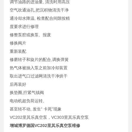
调节油路的进油量, 清洗时用高压
空气吹通油孔,把沉积物清洗干净
通冷却水降温, 检查配合间隙按精
度要求进行修理
修整泵腔或换泵、报废
修换阀片
重新装配
修磨转子和旋片的配合,调换弹簧
热气体被抽入泵之前加冷却装置
取出进气口过滤网清洗干净烘干
后再装好
换垫圈,拧紧气镇阀
电动机超负荷运转,
甚至转不动, 发生“ 卡死”现象
VC202里其乐真空泵，VC303里其乐真空泵
增城博罗德国VC202里其乐真空泵维修