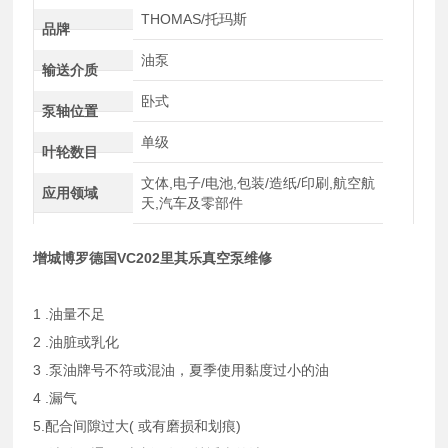
THOMAS/托玛斯
品牌
油泵
输送介质
卧式
泵轴位置
单级
叶轮数目
文体,电子/电池,包装/造纸/印刷,航空航
应用领域
天,汽车及零部件
增城博罗德国VC202里其乐真空泵维修
1 .油量不足
2 .油脏或乳化
3 .泵油牌号不符或混油，夏季使用黏度过小的油
4 .漏气
5.配合间隙过大( 或有磨损和划痕)