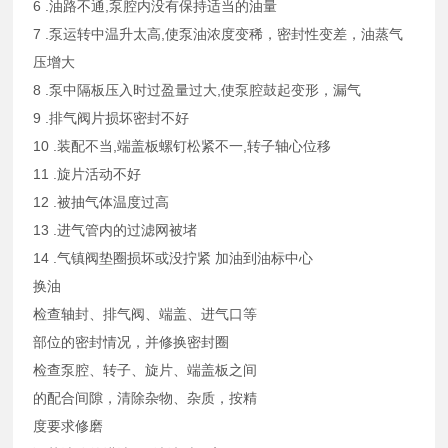
6 .油路不通,泵腔内没有保持适当的油量
7 .泵运转中温升太高,使泵油浓度变稀，密封性变差，油蒸气
压增大
8 .泵中隔板压入时过盈量过大,使泵腔鼓起变形，漏气
9 .排气阀片损坏密封不好
10 .装配不当,端盖板螺钉松紧不一,转子轴心位移
11 .旋片活动不好
12 .被抽气体温度过高
13 .进气管内的过滤网被堵
14 .气镇阀垫圈损坏或没拧紧 加油到油标中心
换油
检查轴封、排气阀、端盖、进气口等
部位的密封情况，并修换密封圈
检查泵腔、转子、旋片、端盖板之间
的配合间隙，清除杂物、杂质，按精
度要求修磨