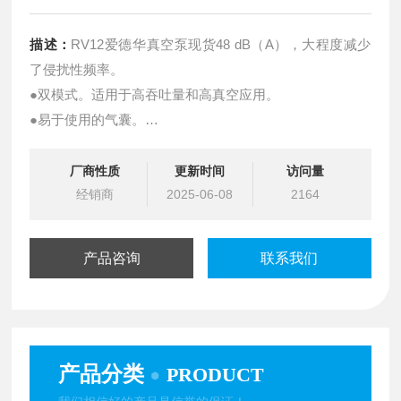
描述：
RV12爱德华真空泵现货48 dB（A），大程度减少
了侵扰性频率。
●双模式。适用于高吞吐量和高真空应用。
●易于使用的气囊。
●快动式进气口阀为系统提供保护。
●高转矩，双压/双频电机，电启动继电器。
厂商性质
更新时间
访问量
●高效的高压润滑。
经销商
2025-06-08
2164
●带印刷垫片的油封，轴封效率高。
●夹入式观察窗。
产品咨询
联系我们
●高技术聚合物叶片，直径大，油路易于清洁。
●具有一致的固有质量，铸棒结构。
产品分类
PRODUCT