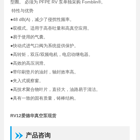
型圈。 必须为 PFPE RV 泵单独采购 Fomblin®。
特性与优势
●48 dB(A)，减少了侵扰性频率。
●双模式。适用于高吞吐量和高真空应用。
●易于使用的气囊。
●快动式进气口阀为系统提供保护。
●高转矩，双压/双频电机，电启动继电器。
●高效的高压润滑。
●带印刷垫片的油封，轴封效率高。
●夹入式观察窗。
●高技术聚合物叶片，直径大，油路易于清洁。
●具有一致的固有质量，铸棒结构。
RV12爱德华真空泵现货
产品咨询