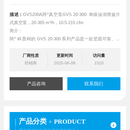
描述：
GVS200A阿*真空泵GVS 20-300: 单级油润滑旋片
式真空泵，20-365 m³/h，10.5-215 cfm
简介：
阿*·科普柯的 GVS 20-300 系列产品是一款坚固可靠、具
有创新功能的单级油润滑旋片式真空泵。
厂商性质
更新时间
访问量
性能高效的 GVS 20-300 系列真空泵非常适合应用于包
经销商
2025-06-08
2310
装、木材加工、橡胶、塑料、电子、造纸和印刷、物料输
送等要求严苛的应用。该系列产品具有 8 种（抽速
产品咨询
联系我们
产品分类
PRODUCT