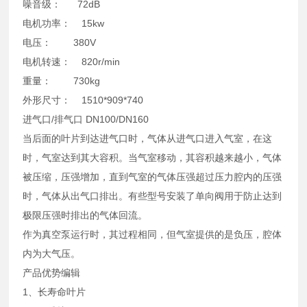
噪音级： 72dB
电机功率： 15kw
电压： 380V
电机转速： 820r/min
重量： 730kg
外形尺寸： 1510*909*740
进气口/排气口 DN100/DN160
当后面的叶片到达进气口时，气体从进气口进入气室，在这
时，气室达到其大容积。当气室移动，其容积越来越小，气体
被压缩，压强增加，直到气室的气体压强超过压力腔内的压强
时，气体从出气口排出。有些型号安装了单向阀用于防止达到
极限压强时排出的气体回流。
作为真空泵运行时，其过程相同，但气室提供的是负压，腔体
内为大气压。
产品优势编辑
1、长寿命叶片