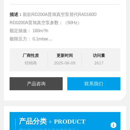
描述：
新款RD200A普旭真空泵替代RA0160D
RD0200A普旭真空泵参数：（50Hz）
额定抽速： 160m³/h
极限压力： 0.1mbar
电机额定功率： 3.0kw
电压： 380V
厂商性质
更新时间
访问量
经销商
电机额定转速： 1500r/min
2025-06-09
2617
噪声级： 68dB
产品咨询
联系我们
产品分类
PRODUCT