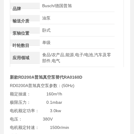
Busch/德国普旭
品牌
油泵
输送介质
卧式
泵轴位置
单级
叶轮数目
食品/农产品,能源,电子/电池,汽车及零
应用领域
部件,电气
新款RD200A普旭真空泵替代RA0160D
RD0200A普旭真空泵参数：(50Hz)
额定抽速： 160m³/h
极限压力： 0.1mbar
电机额定功率： 3.0kw
电压： 380V
电机额定转速： 1500r/min