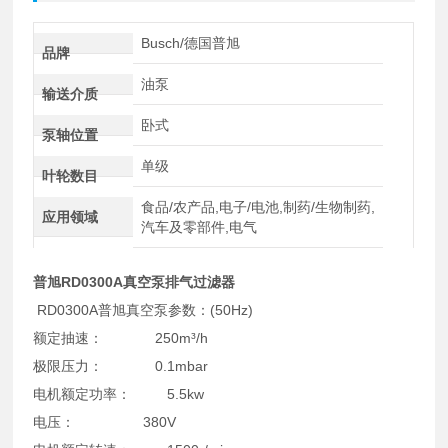
Busch/德国普旭
品牌
油泵
输送介质
卧式
泵轴位置
单级
叶轮数目
食品/农产品,电子/电池,制药/生物制药,
应用领域
汽车及零部件,电气
普旭RD0300A真空泵排气过滤器
RD0300A普旭真空泵参数：(50Hz)
额定抽速： 250m³/h
极限压力： 0.1mbar
电机额定功率： 5.5kw
电压： 380V