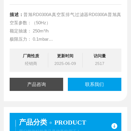
描述：
普旭RD0300A真空泵排气过滤器RD0300A普旭真
空泵参数：（50Hz）
额定抽速： 250m³/h
极限压力： 0.1mbar
电机额定功率： 5.5kw
电压： 380V
厂商性质
更新时间
访问量
经销商
电机额定转速： 1500r/min
2025-06-09
2517
产品咨询
联系我们
产品分类
PRODUCT