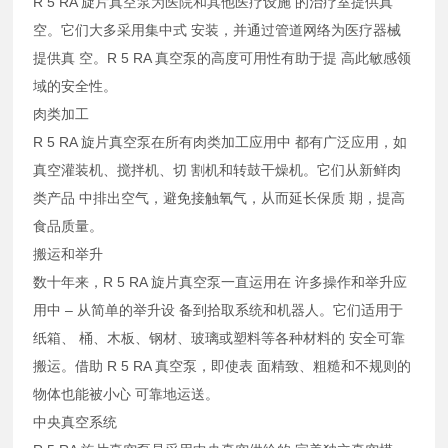
R 5 RA 旋片真空泵为医院和其他医疗设施 的治疗室提供真
空。它们大多采用集中式 安装，并通过管道网络为医疗器械
提供真 空。R 5 RA 真空泵的高度可用性有助于提 高此敏感领
域的安全性。
肉类加工
R 5 RA 旋片真空泵在所有肉类加工应用中 都有广泛应用，如
真空灌装机、搅拌机、切 割机和转鼓干燥机。它们从新鲜肉
类产品 中排出空气，避免接触氧气，从而延长保质 期，提高
食品质量。
搬运和举升
数十年来，R 5 RA 旋片真空泵一直运用在 许多操作和举升应
用中 – 从简单的举升设 备到拾取系统和机器人。它们适用于
纸箱、 桶、木板、钢材、玻璃或塑料等各种材料的 安全可靠
搬运。借助 R 5 RA 真空泵，即使表 面精致、粗糙和不规则的
物体也能被小心 可靠地运送。
中央真空系统