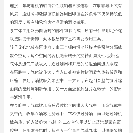
连接，泵与电机的轴由弹性联轴器直接连接，在联轴器上装有
风扇，通过冷却缝隙使联轴器周围即使在的条件下仍保持较低
的温度，所有轴承均为油润滑的滑动轴承。
泵主体由用O 形圈密封的部件组装而成，所有部件均用定位销
联接以便于拆卸，泵体很易卸下且不需要专用工具。
转子偏心地装在泵体内，由三个径向滑动的旋片将泵腔分隔成
数个空间，每个空间的容积随着转子的旋转而周期性地变化。
气体从进气口被吸入，通过滤网和开启的防返油阀进入泵腔，
在泵腔中，气体被传送，当入口处被旋片封闭后气体被传送和
压缩，在处，油被吸入泵腔中；一方面，它起到泵壁与旋片端
面间的密封与润滑作用，另一方面还起到旋片在转子中的密封
与润滑作用。
在泵腔中，气体被压缩后通过排气阀排入大气中，压缩气体中
夹带的油收集在油雾过滤器中；它不仅过滤油，而且还过滤机
械杂质。送入被称为“气镇"的二次空气用以防止蒸汽凝聚在泵
腔中，在压缩开始时，从注入一定量的气镇气体，以确保泵抽