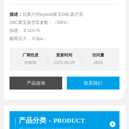
描述：
甘肃兰州leybold莱宝D8C真空泵
D8C莱宝真空泵参数：（50Hz）
抽速： 8.11m³/h
极限压力： 0.3pa
用油量： 0.7-1.1L
用油型号： LEYBONOL LVO100
厂商性质
更新时间
访问量
经销商
电机功率： 370w
2025-06-09
2656
电压： 380V
重量： 27kg（未加油）
产品咨询
联系我们
产品分类
PRODUCT