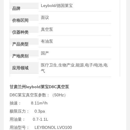
Leybold/德国莱宝
品牌
面议
价格区间
真空泵
仪器种类
有油泵
产品类型
国产
产地类别
医疗卫生,生物产业,能源,电子/电池,电
应用领域
气
甘肃兰州leybold莱宝D8C真空泵
D8C莱宝真空泵参数：（50Hz）
抽速： 8.11m³/h
极限压力： 0.3pa
用油量： 0.7-1.1L
用油型号： LEYBONOL LVO100