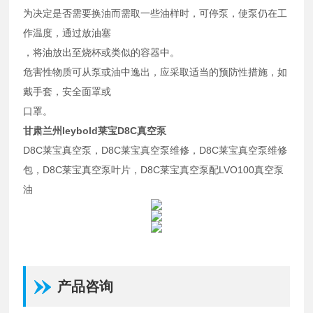
为决定是否需要换油而需取一些油样时，可停泵，使泵仍在工
作温度，通过放油塞
，将油放出至烧杯或类似的容器中。
危害性物质可从泵或油中逸出，应采取适当的预防性措施，如
戴手套，安全面罩或
口罩。
甘肃兰州leybold莱宝D8C真空泵
D8C莱宝真空泵，D8C莱宝真空泵维修，D8C莱宝真空泵维修
包，D8C莱宝真空泵叶片，D8C莱宝真空泵配LVO100真空泵
油
产品咨询