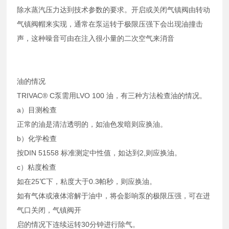
除水蒸汽压力达到技术参数的要求。开启或关闭气镇阀由转动
气镇阀帽来实现，通常在泵运转于极限压强下会出现油撞击
声，这种噪音可由在注入很小量的二次空气来消音
油的情况
TRIVAC® C泵需用LVO 100 油，有三种方法检查油的情况。
a）目测检查
正常的油是清洁透明的，如油色发暗则应换油。
b）化学检查
按DIN 51558 标准测定中性值，如达到2,则应换油。
c）粘度检查
如在25℃下，粘度大于0.3帕秒，则应换油。
如有气体或液体溶解于油中，将会影响泵的极限压强，可在进
气口关闭，气镇阀开
启的情况下连续运转30分钟进行除气。