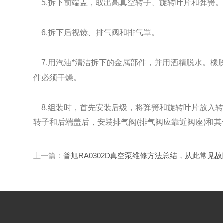
5.拆下前端盖，取出高真空转子、旋转叶片和弹簧
6.拆下后视镜、排气阀和排气罩。
7.用汽油*清洁拆下的金属部件，并用酒精脱水。橡
件必须干燥。
8.组装时，首先安装后级，将弹簧和旋转叶片放入
转子和后端盖后，安装排气阀(排气阀应靠近阀座)和
上一篇：
普旭RA0302D真空泵维修方法总结，从此常见