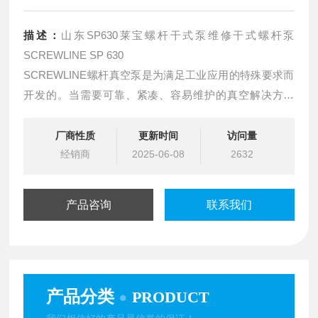
描述：
山东SP630莱宝螺杆干式泵维修干式螺杆泵
SCREWLINE SP 630
SCREWLINE螺杆真空泵是为满足工业应用的特殊要求而
开发的。当需要可靠、紧凑、容易维护的真空解决方案
时，采用创新设计的SP系列螺杆泵成为首要之选。
厂商性质
更新时间
访问量
运行原理体形成泵的泵送室。两个转子相向旋转，因此，
经销商
2025-06-08
2632
所封闭的抽气空间稳定地从泵
产品咨询
联系我们
产品分类
PRODUCT