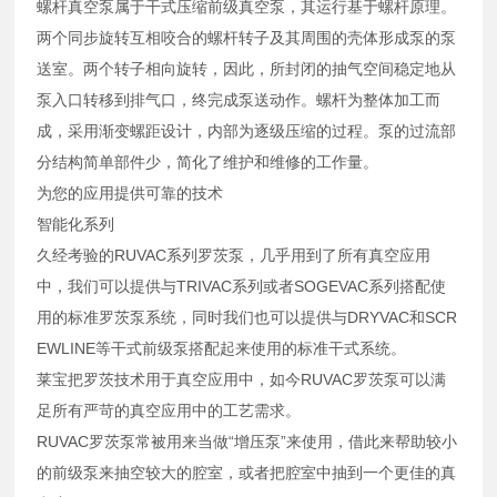
螺杆真空泵属于干式压缩前级真空泵，其运行基于螺杆原理。
两个同步旋转互相咬合的螺杆转子及其周围的壳体形成泵的泵
送室。两个转子相向旋转，因此，所封闭的抽气空间稳定地从
泵入口转移到排气口，终完成泵送动作。螺杆为整体加工而
成，采用渐变螺距设计，内部为逐级压缩的过程。泵的过流部
分结构简单部件少，简化了维护和维修的工作量。
为您的应用提供可靠的技术
智能化系列
久经考验的RUVAC系列罗茨泵，几乎用到了所有真空应用
中，我们可以提供与TRIVAC系列或者SOGEVAC系列搭配使
用的标准罗茨泵系统，同时我们也可以提供与DRYVAC和SCR
EWLINE等干式前级泵搭配起来使用的标准干式系统。
莱宝把罗茨技术用于真空应用中，如今RUVAC罗茨泵可以满
足所有严苛的真空应用中的工艺需求。
RUVAC罗茨泵常被用来当做“增压泵”来使用，借此来帮助较小
的前级泵来抽空较大的腔室，或者把腔室中抽到一个更佳的真