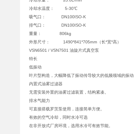
冷却水量： ≥3.0L/min
冷却水温度： 5-30℃
吸气口： DN100ISO-K
排气口： DN100ISO-K
重量： 806kg
外形尺寸： 1490*841*705mm（长*宽*高）
VSN6501 / VSN7501 油旋片式真空泵
特长
低振动
叶片型构造，大幅降低了振动传导较大的低频领域的振动
内置式油雾过滤器
无需安装外置的油雾过滤装置，结构紧凑。
排水气能力
可直接搭载罗茨泵使用，连接简单方便。
有效的空气冷却，同时水冷可选
在非开放式厂房环境，选用水冷可有效节能。