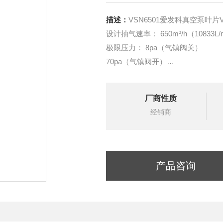
描述：
VSN6501爱发科真空泵叶片
设计抽气速率： 650m³/h（10833
极限压力： 8pa（气镇阀关）
70pa（气镇阀开）
电机功率： 22kw
电压： 220-240V/380-415V
厂商性质
用油量：
经销商
产品咨询